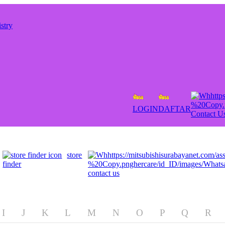
istry
LOGIN
DAFTAR
Contact U
store
finder
contact us
I
J
K
L
M
N
O
P
Q
R