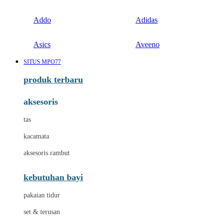
Addo
Adidas
Asics
Aveeno
SITUS MPO77
produk terbaru
aksesoris
tas
kacamata
aksesoris rambut
kebutuhan bayi
pakaian tidur
set & terusan