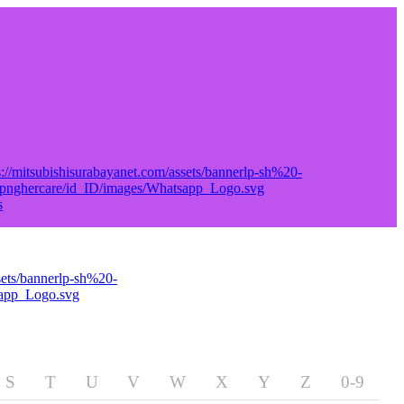
s
S
T
U
V
W
X
Y
Z
0-9