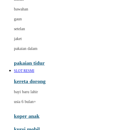
bawahan
gaun
setelan
jaket
pakaian dalam
pakaian tidur
SLOT RESMI
kereta dorong
bayi baru lahir
usia 6 bulan+
koper anak
kursi mobil