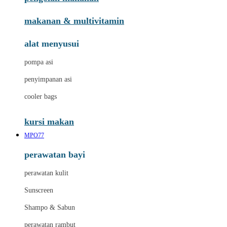
makanan & multivitamin
alat menyusui
pompa asi
penyimpanan asi
cooler bags
kursi makan
MPO77
perawatan bayi
perawatan kulit
Sunscreen
Shampo & Sabun
perawatan rambut